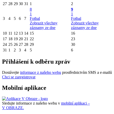
27
28
29
30
31
1
2
8
9
1
1
3
4
5
6
7
Fotbal
Fotbal
Zobrazit všechny
Zobrazit všechny
záznamy ze dne
záznamy ze dne
10
11
12
13
14
15
16
17
18
19
20
21
22
23
24
25
26
27
28
29
30
31
1
2
3
4
5
6
Přihlášení k odběru zpráv
Dostávejte
informace z našeho webu
prostřednictvím SMS a e-mailů
Chci se zaregistrovat
Mobilní aplikace
Sledujte informace z našeho webu v
mobilní aplikaci –
V OBRAZE.