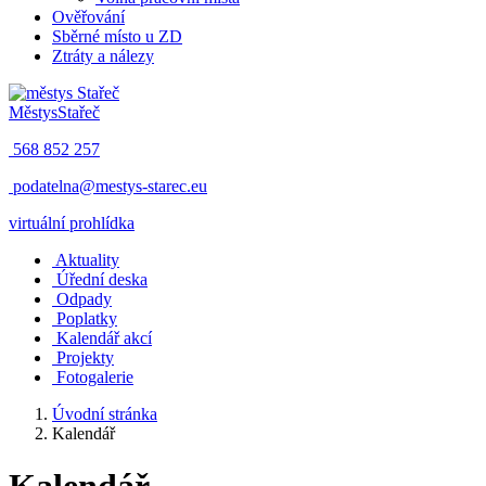
Ověřování
Sběrné místo u ZD
Ztráty a nálezy
Městys
Stařeč
568 852 257
podatelna@mestys-starec.eu
virtuální prohlídka
Aktuality
Úřední deska
Odpady
Poplatky
Kalendář akcí
Projekty
Fotogalerie
Úvodní stránka
Kalendář