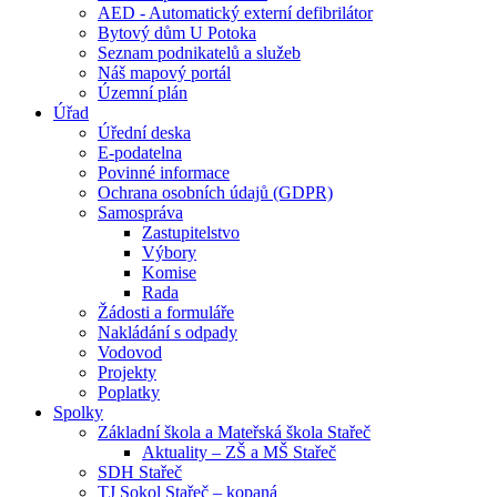
AED - Automatický externí defibrilátor
Bytový dům U Potoka
Seznam podnikatelů a služeb
Náš mapový portál
Územní plán
Úřad
Úřední deska
E-podatelna
Povinné informace
Ochrana osobních údajů (GDPR)
Samospráva
Zastupitelstvo
Výbory
Komise
Rada
Žádosti a formuláře
Nakládání s odpady
Vodovod
Projekty
Poplatky
Spolky
Základní škola a Mateřská škola Stařeč
Aktuality – ZŠ a MŠ Stařeč
SDH Stařeč
TJ Sokol Stařeč – kopaná