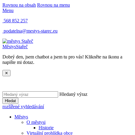
Rovnou na obsah
Rovnou na menu
Menu
568 852 257
podatelna@mestys-starec.eu
Městys
Stařeč
Dobrý den, jsem chatbot a jsem tu pro vás! Klikněte na ikonu a
napište mi dotaz.
✕
Hledaný výraz
Hledat
rozšířené vyhledávání
Městys
O městysi
Historie
Virtuální prohlídka obce