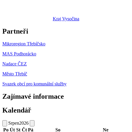
Kraj Vysočina
Partneři
Mikroregion Třebíčsko
MAS Podhorácko
Nadace ČEZ
Město Třebíč
Svazek obcí pro komunální služby
Zajímavé informace
Kalendář
Srpen
2026
Po
Út
St
Čt
Pá
So
Ne