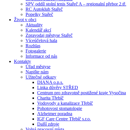
SPV oddíl stolní tenis Stařeč A – regionalní přebor 2.tř.
RC Autoklub Stařeč
Popelky Stařeč
Život v obci
Aktuality
Kalendář akcí
Zpravodaj městyse Stařeč
Víceúčelová hala
Rozhlas
Fotogalerie
Informace od nás
Kontakty
Úřad městyse
Napište nám
Užitečné odkazy
DIANA o.p.s.
Linka důvěry STŘED
Centrum pro zdravotně postižené kraje Vysočina
Charita Třebíč
Vodovody a kanalizace Třebíč
Pohotovost stomatologie
Alzheimer poradna
IGF Care Centre Třebíč s.r.o.
Další zdroje
Volná pracovní místa