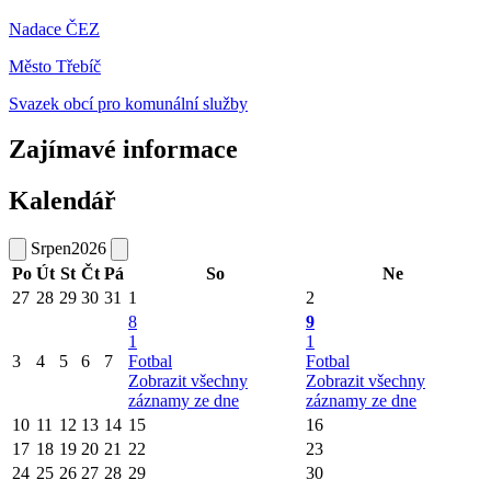
Nadace ČEZ
Město Třebíč
Svazek obcí pro komunální služby
Zajímavé informace
Kalendář
Srpen
2026
Po
Út
St
Čt
Pá
So
Ne
27
28
29
30
31
1
2
8
9
1
1
3
4
5
6
7
Fotbal
Fotbal
Zobrazit všechny
Zobrazit všechny
záznamy ze dne
záznamy ze dne
10
11
12
13
14
15
16
17
18
19
20
21
22
23
24
25
26
27
28
29
30