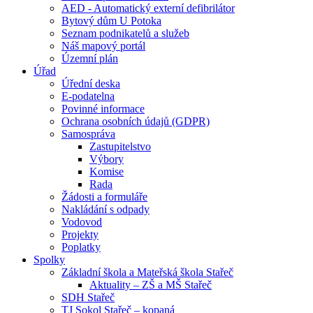
AED - Automatický externí defibrilátor
Bytový dům U Potoka
Seznam podnikatelů a služeb
Náš mapový portál
Územní plán
Úřad
Úřední deska
E-podatelna
Povinné informace
Ochrana osobních údajů (GDPR)
Samospráva
Zastupitelstvo
Výbory
Komise
Rada
Žádosti a formuláře
Nakládání s odpady
Vodovod
Projekty
Poplatky
Spolky
Základní škola a Mateřská škola Stařeč
Aktuality – ZŠ a MŠ Stařeč
SDH Stařeč
TJ Sokol Stařeč – kopaná