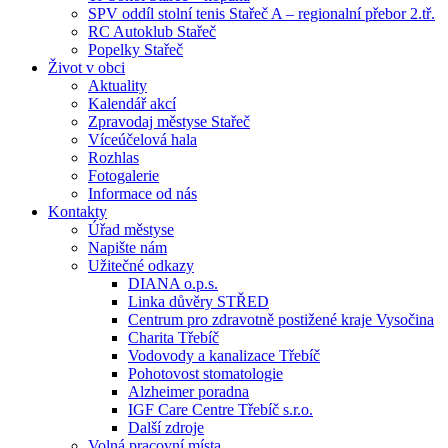
SPV oddíl stolní tenis Stařeč A – regionalní přebor 2.tř.
RC Autoklub Stařeč
Popelky Stařeč
Život v obci
Aktuality
Kalendář akcí
Zpravodaj městyse Stařeč
Víceúčelová hala
Rozhlas
Fotogalerie
Informace od nás
Kontakty
Úřad městyse
Napište nám
Užitečné odkazy
DIANA o.p.s.
Linka důvěry STŘED
Centrum pro zdravotně postižené kraje Vysočina
Charita Třebíč
Vodovody a kanalizace Třebíč
Pohotovost stomatologie
Alzheimer poradna
IGF Care Centre Třebíč s.r.o.
Další zdroje
Volná pracovní místa