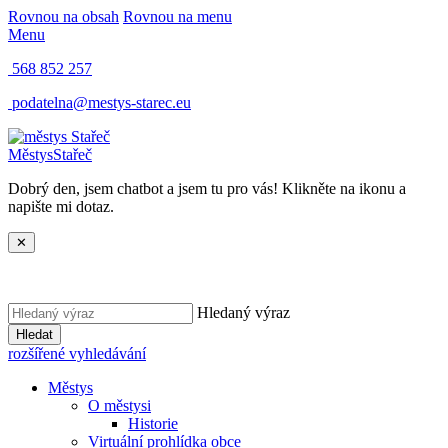
Rovnou na obsah
Rovnou na menu
Menu
568 852 257
podatelna@mestys-starec.eu
Městys
Stařeč
Dobrý den, jsem chatbot a jsem tu pro vás! Klikněte na ikonu a
napište mi dotaz.
✕
Hledaný výraz
Hledat
rozšířené vyhledávání
Městys
O městysi
Historie
Virtuální prohlídka obce