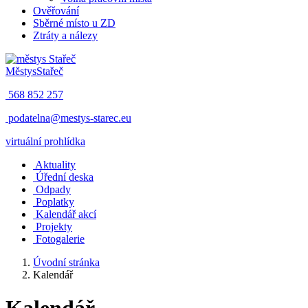
Ověřování
Sběrné místo u ZD
Ztráty a nálezy
Městys
Stařeč
568 852 257
podatelna@mestys-starec.eu
virtuální prohlídka
Aktuality
Úřední deska
Odpady
Poplatky
Kalendář akcí
Projekty
Fotogalerie
Úvodní stránka
Kalendář