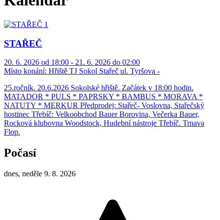
Kalendář
STAŘEČ
20. 6. 2026 od 18:00 - 21. 6. 2026 do 02:00
Místo konání:
Hřiště TJ Sokol Stařeč ul. Tyršova -
25.ročník. 20.6.2026 Sokolské hřiště. Začátek v 18:00 hodin.
MATADOR * PULS * PAPRSKY * BAMBUS * MORAVA *
NATUTY * MERKUR Předprodej: Stařeč- Voslovna, Stařečský
hostinec Třebíč: Velkoobchod Bauer Borovina, Večerka Bauer,
Rocková klubovna Woodstock, Hudební nástroje Třebíč. Trnava
Flop.
Počasí
dnes, neděle 9. 8. 2026