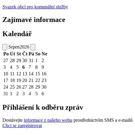
Svazek obcí pro komunální služby
Zajímavé informace
Kalendář
Srpen
2026
Po
Út
St
Čt
Pá
So
Ne
27
28
29
30
31
1
2
3
4
5
6
7
8
9
10
11
12
13
14
15
16
17
18
19
20
21
22
23
24
25
26
27
28
29
30
31
1
2
3
4
5
6
Přihlášení k odběru zpráv
Dostávejte
informace z našeho webu
prostřednictvím SMS a e-mailů
Chci se zaregistrovat