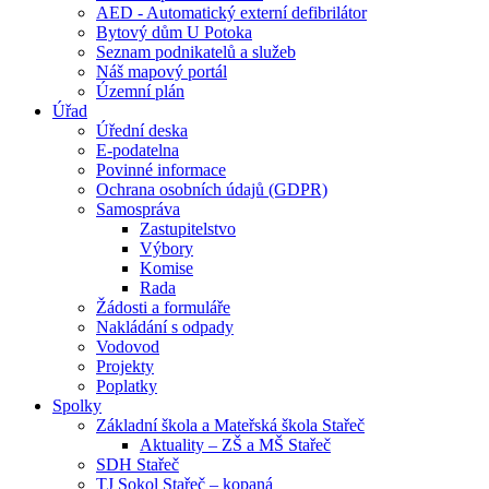
AED - Automatický externí defibrilátor
Bytový dům U Potoka
Seznam podnikatelů a služeb
Náš mapový portál
Územní plán
Úřad
Úřední deska
E-podatelna
Povinné informace
Ochrana osobních údajů (GDPR)
Samospráva
Zastupitelstvo
Výbory
Komise
Rada
Žádosti a formuláře
Nakládání s odpady
Vodovod
Projekty
Poplatky
Spolky
Základní škola a Mateřská škola Stařeč
Aktuality – ZŠ a MŠ Stařeč
SDH Stařeč
TJ Sokol Stařeč – kopaná