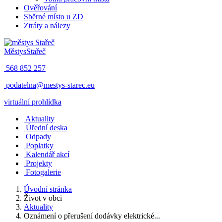
Ověřování
Sběrné místo u ZD
Ztráty a nálezy
Městys
Stařeč
568 852 257
podatelna@mestys-starec.eu
virtuální prohlídka
Aktuality
Úřední deska
Odpady
Poplatky
Kalendář akcí
Projekty
Fotogalerie
Úvodní stránka
Život v obci
Aktuality
Oznámení o přerušení dodávky elektrické...