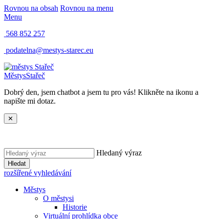
Rovnou na obsah
Rovnou na menu
Menu
568 852 257
podatelna@mestys-starec.eu
Městys
Stařeč
Dobrý den, jsem chatbot a jsem tu pro vás! Klikněte na ikonu a
napište mi dotaz.
✕
Hledaný výraz
Hledat
rozšířené vyhledávání
Městys
O městysi
Historie
Virtuální prohlídka obce