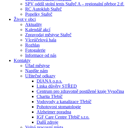
SPV oddíl stolní tenis Stařeč A – regionalní přebor 2.tř.
RC Autoklub Stařeč
Popelky Stařeč
Život v obci
Aktuality
Kalendář akcí
Zpravodaj městyse Stařeč
Víceúčelová hala
Rozhlas
Fotogalerie
Informace od nás
Kontakty
Úřad městyse
Napište nám
Užitečné odkazy
DIANA o.p.s.
Linka důvěry STŘED
Centrum pro zdravotně postižené kraje Vysočina
Charita Třebíč
Vodovody a kanalizace Třebíč
Pohotovost stomatologie
Alzheimer poradna
IGF Care Centre Třebíč s.r.o.
Další zdroje
Volná pracovní místa