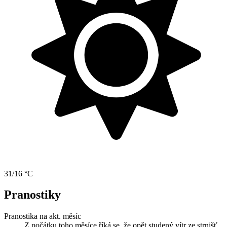
31/16 °C
Pranostiky
Pranostika na akt. měsíc
Z počátku toho měsíce říká se, že opět studený vítr ze strnišť