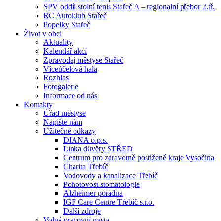
SPV oddíl stolní tenis Stařeč A – regionalní přebor 2.tř.
RC Autoklub Stařeč
Popelky Stařeč
Život v obci
Aktuality
Kalendář akcí
Zpravodaj městyse Stařeč
Víceúčelová hala
Rozhlas
Fotogalerie
Informace od nás
Kontakty
Úřad městyse
Napište nám
Užitečné odkazy
DIANA o.p.s.
Linka důvěry STŘED
Centrum pro zdravotně postižené kraje Vysočina
Charita Třebíč
Vodovody a kanalizace Třebíč
Pohotovost stomatologie
Alzheimer poradna
IGF Care Centre Třebíč s.r.o.
Další zdroje
Volná pracovní místa