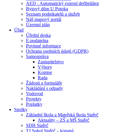
AED - Automatický externí defibrilátor
Bytový dům U Potoka
Seznam podnikatelů a služeb
Náš mapový portál
Územní plán
Úřad
Úřední deska
E-podatelna
Povinné informace
Ochrana osobních údajů (GDPR)
Samospráva
Zastupitelstvo
Výbory
Komise
Rada
Žádosti a formuláře
Nakládání s odpady
Vodovod
Projekty
Poplatky
Spolky
Základní škola a Mateřská škola Stařeč
Aktuality – ZŠ a MŠ Stařeč
SDH Stařeč
TJ Sokol Stařeč – kopaná