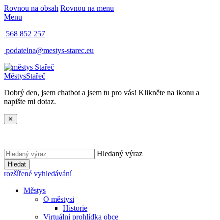
Rovnou na obsah
Rovnou na menu
Menu
568 852 257
podatelna@mestys-starec.eu
Městys
Stařeč
Dobrý den, jsem chatbot a jsem tu pro vás! Klikněte na ikonu a
napište mi dotaz.
✕
Hledaný výraz
Hledat
rozšířené vyhledávání
Městys
O městysi
Historie
Virtuální prohlídka obce