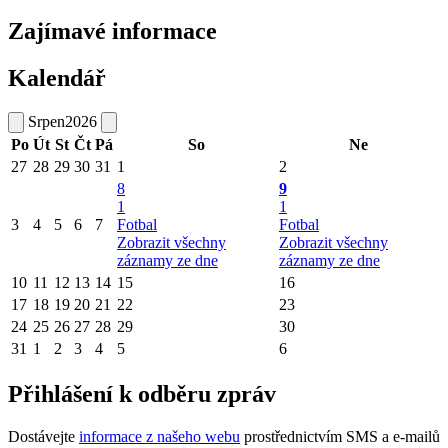
Zajímavé informace
Kalendář
Srpen
2026
Po
Út
St
Čt
Pá
So
Ne
27
28
29
30
31
1
2
8
9
1
1
3
4
5
6
7
Fotbal
Fotbal
Zobrazit všechny
Zobrazit všechny
záznamy ze dne
záznamy ze dne
10
11
12
13
14
15
16
17
18
19
20
21
22
23
24
25
26
27
28
29
30
31
1
2
3
4
5
6
Přihlášení k odběru zpráv
Dostávejte
informace z našeho webu
prostřednictvím SMS a e-mailů