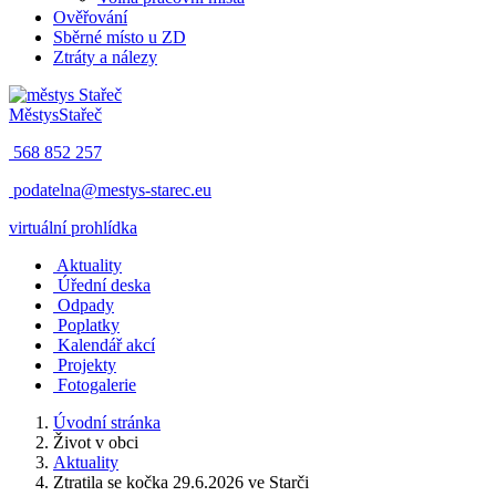
Ověřování
Sběrné místo u ZD
Ztráty a nálezy
Městys
Stařeč
568 852 257
podatelna@mestys-starec.eu
virtuální prohlídka
Aktuality
Úřední deska
Odpady
Poplatky
Kalendář akcí
Projekty
Fotogalerie
Úvodní stránka
Život v obci
Aktuality
Ztratila se kočka 29.6.2026 ve Starči