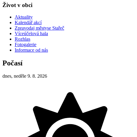
Život v obci
Aktuality
Kalendář akcí
Zpravodaj městyse Stařeč
Víceúčelová hala
Rozhlas
Fotogalerie
Informace od nás
Počasí
dnes, neděle 9. 8. 2026