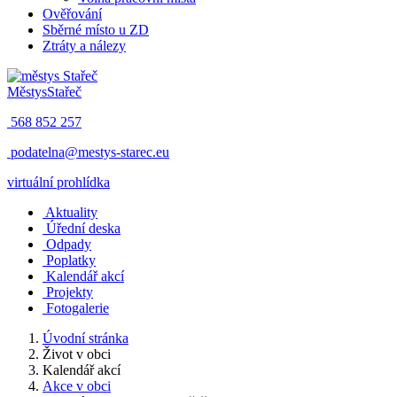
Ověřování
Sběrné místo u ZD
Ztráty a nálezy
Městys
Stařeč
568 852 257
podatelna@mestys-starec.eu
virtuální prohlídka
Aktuality
Úřední deska
Odpady
Poplatky
Kalendář akcí
Projekty
Fotogalerie
Úvodní stránka
Život v obci
Kalendář akcí
Akce v obci