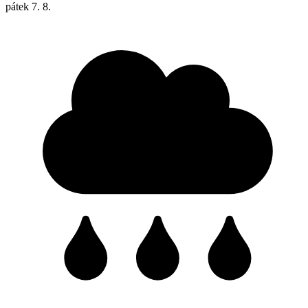
pátek
7. 8.