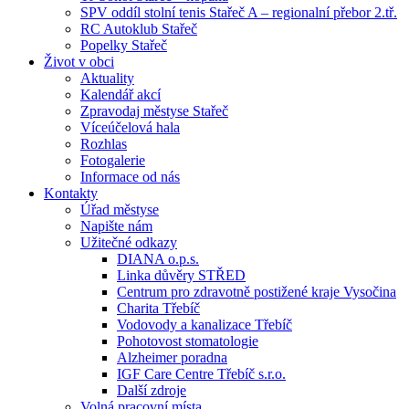
SPV oddíl stolní tenis Stařeč A – regionalní přebor 2.tř.
RC Autoklub Stařeč
Popelky Stařeč
Život v obci
Aktuality
Kalendář akcí
Zpravodaj městyse Stařeč
Víceúčelová hala
Rozhlas
Fotogalerie
Informace od nás
Kontakty
Úřad městyse
Napište nám
Užitečné odkazy
DIANA o.p.s.
Linka důvěry STŘED
Centrum pro zdravotně postižené kraje Vysočina
Charita Třebíč
Vodovody a kanalizace Třebíč
Pohotovost stomatologie
Alzheimer poradna
IGF Care Centre Třebíč s.r.o.
Další zdroje
Volná pracovní místa