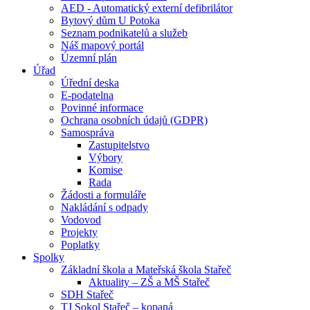
AED - Automatický externí defibrilátor
Bytový dům U Potoka
Seznam podnikatelů a služeb
Náš mapový portál
Územní plán
Úřad
Úřední deska
E-podatelna
Povinné informace
Ochrana osobních údajů (GDPR)
Samospráva
Zastupitelstvo
Výbory
Komise
Rada
Žádosti a formuláře
Nakládání s odpady
Vodovod
Projekty
Poplatky
Spolky
Základní škola a Mateřská škola Stařeč
Aktuality – ZŠ a MŠ Stařeč
SDH Stařeč
TJ Sokol Stařeč – kopaná