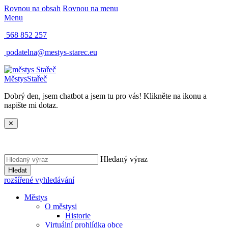
Rovnou na obsah
Rovnou na menu
Menu
568 852 257
podatelna@mestys-starec.eu
Městys
Stařeč
Dobrý den, jsem chatbot a jsem tu pro vás! Klikněte na ikonu a
napište mi dotaz.
✕
Hledaný výraz
Hledat
rozšířené vyhledávání
Městys
O městysi
Historie
Virtuální prohlídka obce