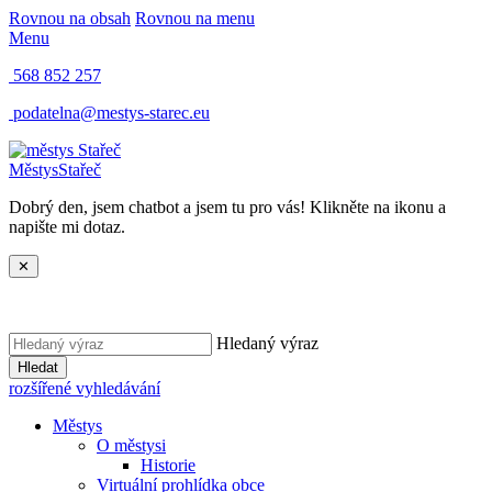
Rovnou na obsah
Rovnou na menu
Menu
568 852 257
podatelna@mestys-starec.eu
Městys
Stařeč
Dobrý den, jsem chatbot a jsem tu pro vás! Klikněte na ikonu a
napište mi dotaz.
✕
Hledaný výraz
Hledat
rozšířené vyhledávání
Městys
O městysi
Historie
Virtuální prohlídka obce