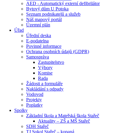
AED - Automatický externí defibrilátor
Bytový dům U Potoka
Seznam podnikatelů a služeb
Náš mapový portál
Územní plán
Úřad
Úřední deska
E-podatelna
Povinné informace
Ochrana osobních údajů (GDPR)
Samospráva
Zastupitelstvo
Výbory
Komise
Rada
Žádosti a formuláře
Nakládání s odpady
Vodovod
Projekty
Poplatky
Spolky
Základní škola a Mateřská škola Stařeč
Aktuality – ZŠ a MŠ Stařeč
SDH Stařeč
TJ Sokol Stařeč – kopaná