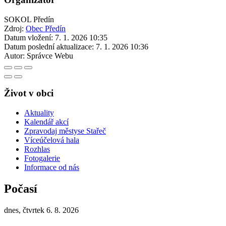
SOKOL Předín
Zdroj:
Obec Předín
Datum vložení:
7. 1. 2026 10:35
Datum poslední aktualizace:
7. 1. 2026 10:36
Autor:
Správce Webu
Život v obci
Aktuality
Kalendář akcí
Zpravodaj městyse Stařeč
Víceúčelová hala
Rozhlas
Fotogalerie
Informace od nás
Počasí
dnes, čtvrtek 6. 8. 2026