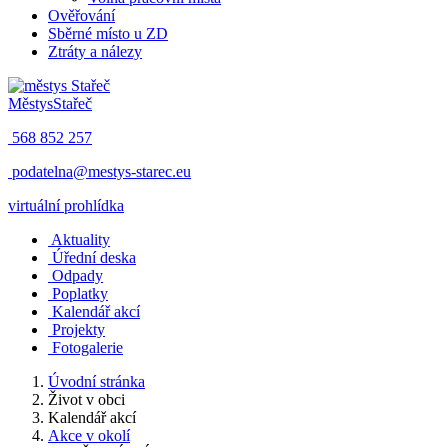
Ověřování
Sběrné místo u ZD
Ztráty a nálezy
Městys
Stařeč
568 852 257
podatelna@mestys-starec.eu
virtuální prohlídka
Aktuality
Úřední deska
Odpady
Poplatky
Kalendář akcí
Projekty
Fotogalerie
Úvodní stránka
Život v obci
Kalendář akcí
Akce v okolí