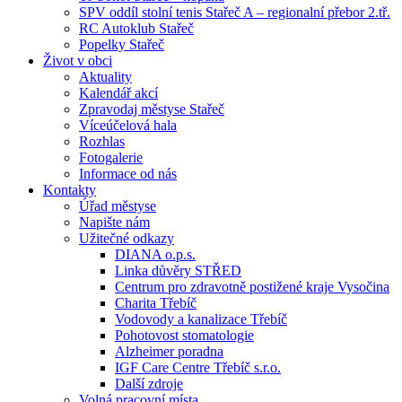
SPV oddíl stolní tenis Stařeč A – regionalní přebor 2.tř.
RC Autoklub Stařeč
Popelky Stařeč
Život v obci
Aktuality
Kalendář akcí
Zpravodaj městyse Stařeč
Víceúčelová hala
Rozhlas
Fotogalerie
Informace od nás
Kontakty
Úřad městyse
Napište nám
Užitečné odkazy
DIANA o.p.s.
Linka důvěry STŘED
Centrum pro zdravotně postižené kraje Vysočina
Charita Třebíč
Vodovody a kanalizace Třebíč
Pohotovost stomatologie
Alzheimer poradna
IGF Care Centre Třebíč s.r.o.
Další zdroje
Volná pracovní místa