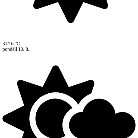
31/16 °C
pondělí
10. 8.