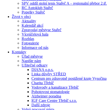
SPV oddíl stolní tenis Stařeč A – regionalní přebor 2.tř.
RC Autoklub Stařeč
Popelky Stařeč
Život v obci
Aktuality
Kalendář akcí
Zpravodaj městyse Stařeč
Víceúčelová hala
Rozhlas
Fotogalerie
Informace od nás
Kontakty
Úřad městyse
Napište nám
Užitečné odkazy
DIANA o.p.s.
Linka důvěry STŘED
Centrum pro zdravotně postižené kraje Vysočina
Charita Třebíč
Vodovody a kanalizace Třebíč
Pohotovost stomatologie
Alzheimer poradna
IGF Care Centre Třebíč s.r.o.
Další zdroje
Volná pracovní místa