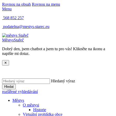
Rovnou na obsah
Rovnou na menu
Menu
568 852 257
podatelna@mestys-starec.eu
Městys
Stařeč
Dobrý den, jsem chatbot a jsem tu pro vás! Klikněte na ikonu a
napište mi dotaz.
✕
Hledaný výraz
Hledat
rozšířené vyhledávání
Městys
O městysi
Historie
Virtuální prohlídka obce