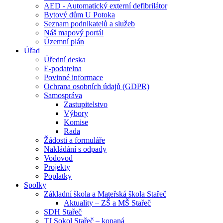
AED - Automatický externí defibrilátor
Bytový dům U Potoka
Seznam podnikatelů a služeb
Náš mapový portál
Územní plán
Úřad
Úřední deska
E-podatelna
Povinné informace
Ochrana osobních údajů (GDPR)
Samospráva
Zastupitelstvo
Výbory
Komise
Rada
Žádosti a formuláře
Nakládání s odpady
Vodovod
Projekty
Poplatky
Spolky
Základní škola a Mateřská škola Stařeč
Aktuality – ZŠ a MŠ Stařeč
SDH Stařeč
TJ Sokol Stařeč – kopaná