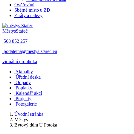
Ověřování
Sběrné místo u ZD
Ztráty a nálezy
Městys
Stařeč
568 852 257
podatelna@mestys-starec.eu
virtuální prohlídka
Aktuality
Úřední deska
Odpady
Poplatky
Kalendář akcí
Projekty
Fotogalerie
Úvodní stránka
Městys
Bytový dům U Potoka