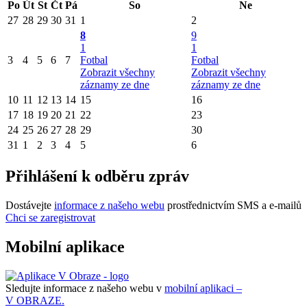
Po
Út
St
Čt
Pá
So
Ne
27
28
29
30
31
1
2
8
9
1
1
3
4
5
6
7
Fotbal
Fotbal
Zobrazit všechny
Zobrazit všechny
záznamy ze dne
záznamy ze dne
10
11
12
13
14
15
16
17
18
19
20
21
22
23
24
25
26
27
28
29
30
31
1
2
3
4
5
6
Přihlášení k odběru zpráv
Dostávejte
informace z našeho webu
prostřednictvím SMS a e-mailů
Chci se zaregistrovat
Mobilní aplikace
Sledujte informace z našeho webu v
mobilní aplikaci –
V OBRAZE.