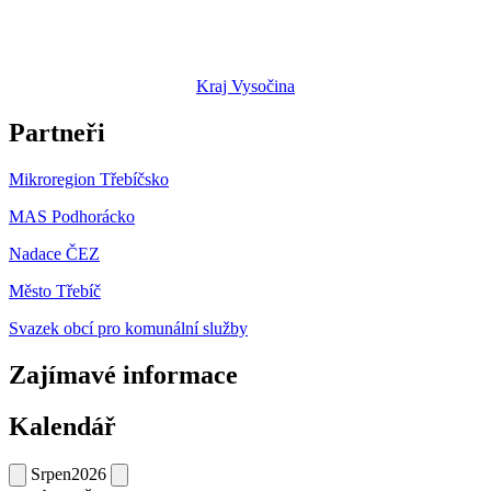
Kraj Vysočina
Partneři
Mikroregion Třebíčsko
MAS Podhorácko
Nadace ČEZ
Město Třebíč
Svazek obcí pro komunální služby
Zajímavé informace
Kalendář
Srpen
2026