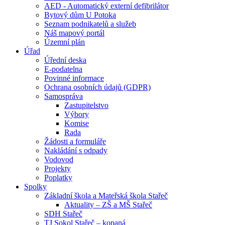
AED - Automatický externí defibrilátor
Bytový dům U Potoka
Seznam podnikatelů a služeb
Náš mapový portál
Územní plán
Úřad
Úřední deska
E-podatelna
Povinné informace
Ochrana osobních údajů (GDPR)
Samospráva
Zastupitelstvo
Výbory
Komise
Rada
Žádosti a formuláře
Nakládání s odpady
Vodovod
Projekty
Poplatky
Spolky
Základní škola a Mateřská škola Stařeč
Aktuality – ZŠ a MŠ Stařeč
SDH Stařeč
TJ Sokol Stařeč – kopaná