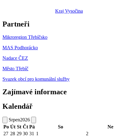
Kraj Vysočina
Partneři
Mikroregion Třebíčsko
MAS Podhorácko
Nadace ČEZ
Město Třebíč
Svazek obcí pro komunální služby
Zajímavé informace
Kalendář
Srpen
2026
Po
Út
St
Čt
Pá
So
Ne
27
28
29
30
31
1
2