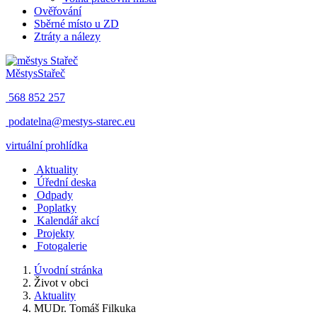
Ověřování
Sběrné místo u ZD
Ztráty a nálezy
Městys
Stařeč
568 852 257
podatelna@mestys-starec.eu
virtuální prohlídka
Aktuality
Úřední deska
Odpady
Poplatky
Kalendář akcí
Projekty
Fotogalerie
Úvodní stránka
Život v obci
Aktuality
MUDr. Tomáš Filkuka