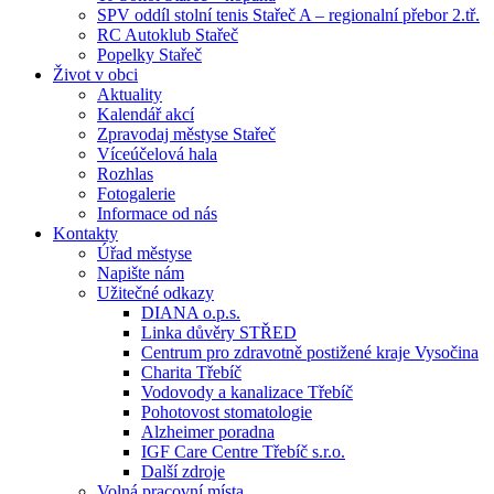
SPV oddíl stolní tenis Stařeč A – regionalní přebor 2.tř.
RC Autoklub Stařeč
Popelky Stařeč
Život v obci
Aktuality
Kalendář akcí
Zpravodaj městyse Stařeč
Víceúčelová hala
Rozhlas
Fotogalerie
Informace od nás
Kontakty
Úřad městyse
Napište nám
Užitečné odkazy
DIANA o.p.s.
Linka důvěry STŘED
Centrum pro zdravotně postižené kraje Vysočina
Charita Třebíč
Vodovody a kanalizace Třebíč
Pohotovost stomatologie
Alzheimer poradna
IGF Care Centre Třebíč s.r.o.
Další zdroje
Volná pracovní místa