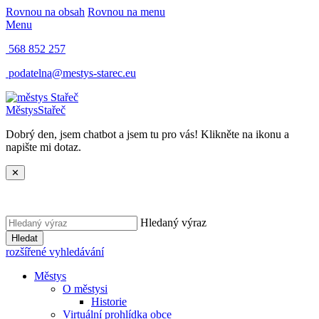
Rovnou na obsah
Rovnou na menu
Menu
568 852 257
podatelna@mestys-starec.eu
Městys
Stařeč
Dobrý den, jsem chatbot a jsem tu pro vás! Klikněte na ikonu a
napište mi dotaz.
✕
Hledaný výraz
Hledat
rozšířené vyhledávání
Městys
O městysi
Historie
Virtuální prohlídka obce