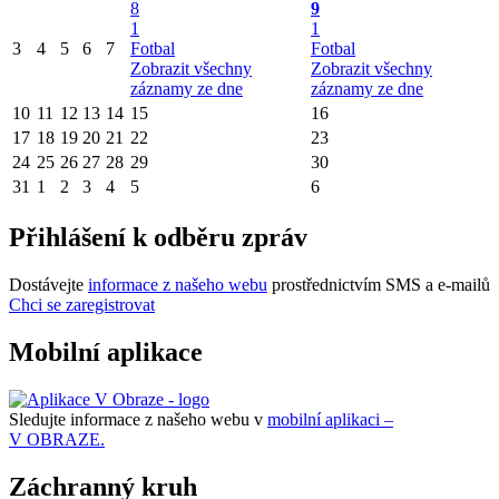
8
9
1
1
3
4
5
6
7
Fotbal
Fotbal
Zobrazit všechny
Zobrazit všechny
záznamy ze dne
záznamy ze dne
10
11
12
13
14
15
16
17
18
19
20
21
22
23
24
25
26
27
28
29
30
31
1
2
3
4
5
6
Přihlášení k odběru zpráv
Dostávejte
informace z našeho webu
prostřednictvím SMS a e-mailů
Chci se zaregistrovat
Mobilní aplikace
Sledujte informace z našeho webu v
mobilní aplikaci –
V OBRAZE.
Záchranný kruh