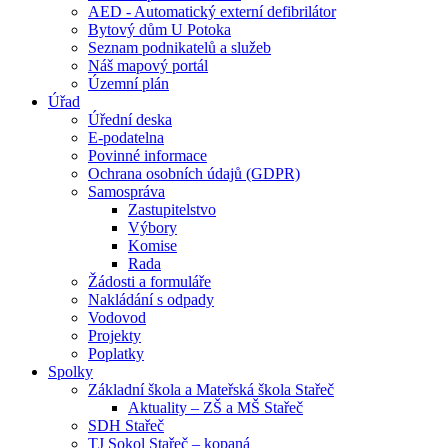
AED - Automatický externí defibrilátor
Bytový dům U Potoka
Seznam podnikatelů a služeb
Náš mapový portál
Územní plán
Úřad
Úřední deska
E-podatelna
Povinné informace
Ochrana osobních údajů (GDPR)
Samospráva
Zastupitelstvo
Výbory
Komise
Rada
Žádosti a formuláře
Nakládání s odpady
Vodovod
Projekty
Poplatky
Spolky
Základní škola a Mateřská škola Stařeč
Aktuality – ZŠ a MŠ Stařeč
SDH Stařeč
TJ Sokol Stařeč – kopaná