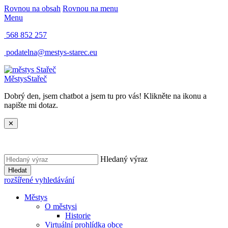
Rovnou na obsah
Rovnou na menu
Menu
568 852 257
podatelna@mestys-starec.eu
Městys
Stařeč
Dobrý den, jsem chatbot a jsem tu pro vás! Klikněte na ikonu a
napište mi dotaz.
✕
Hledaný výraz
Hledat
rozšířené vyhledávání
Městys
O městysi
Historie
Virtuální prohlídka obce