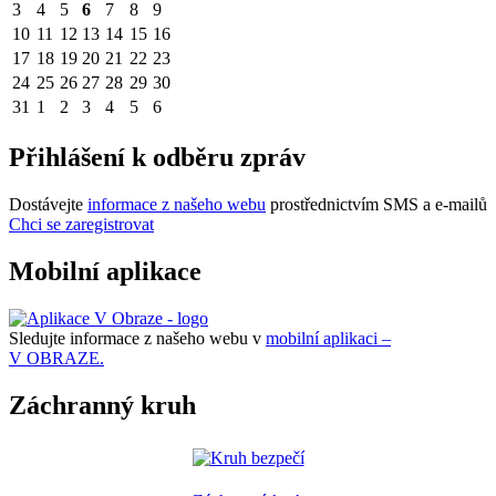
3
4
5
6
7
8
9
10
11
12
13
14
15
16
17
18
19
20
21
22
23
24
25
26
27
28
29
30
31
1
2
3
4
5
6
Přihlášení k odběru zpráv
Dostávejte
informace z našeho webu
prostřednictvím SMS a e-mailů
Chci se zaregistrovat
Mobilní aplikace
Sledujte informace z našeho webu v
mobilní aplikaci –
V OBRAZE.
Záchranný kruh