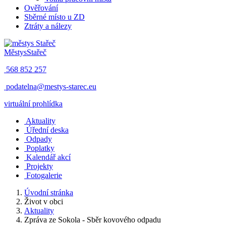
Ověřování
Sběrné místo u ZD
Ztráty a nálezy
Městys
Stařeč
568 852 257
podatelna@mestys-starec.eu
virtuální prohlídka
Aktuality
Úřední deska
Odpady
Poplatky
Kalendář akcí
Projekty
Fotogalerie
Úvodní stránka
Život v obci
Aktuality
Zpráva ze Sokola - Sběr kovového odpadu