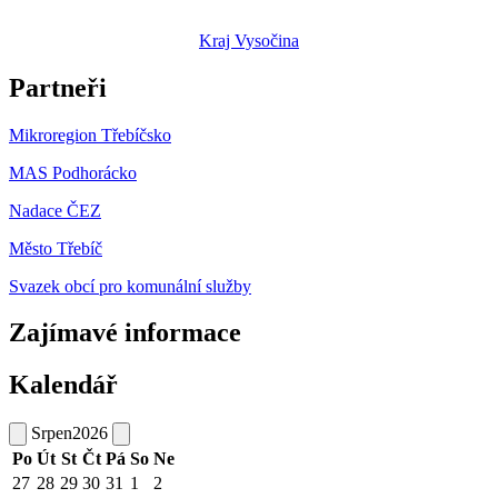
Kraj Vysočina
Partneři
Mikroregion Třebíčsko
MAS Podhorácko
Nadace ČEZ
Město Třebíč
Svazek obcí pro komunální služby
Zajímavé informace
Kalendář
Srpen
2026
Po
Út
St
Čt
Pá
So
Ne
27
28
29
30
31
1
2