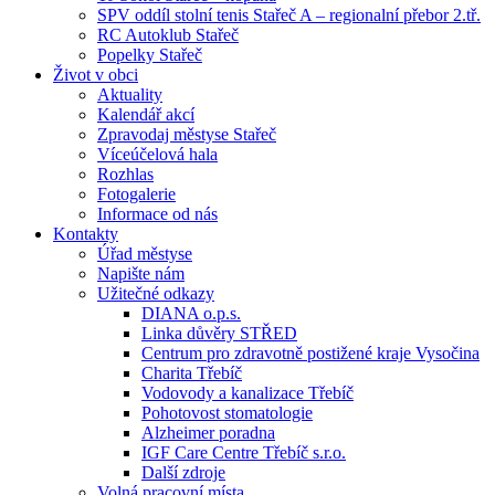
SPV oddíl stolní tenis Stařeč A – regionalní přebor 2.tř.
RC Autoklub Stařeč
Popelky Stařeč
Život v obci
Aktuality
Kalendář akcí
Zpravodaj městyse Stařeč
Víceúčelová hala
Rozhlas
Fotogalerie
Informace od nás
Kontakty
Úřad městyse
Napište nám
Užitečné odkazy
DIANA o.p.s.
Linka důvěry STŘED
Centrum pro zdravotně postižené kraje Vysočina
Charita Třebíč
Vodovody a kanalizace Třebíč
Pohotovost stomatologie
Alzheimer poradna
IGF Care Centre Třebíč s.r.o.
Další zdroje
Volná pracovní místa