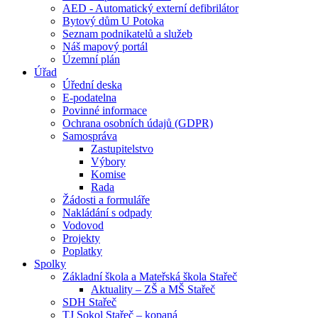
AED - Automatický externí defibrilátor
Bytový dům U Potoka
Seznam podnikatelů a služeb
Náš mapový portál
Územní plán
Úřad
Úřední deska
E-podatelna
Povinné informace
Ochrana osobních údajů (GDPR)
Samospráva
Zastupitelstvo
Výbory
Komise
Rada
Žádosti a formuláře
Nakládání s odpady
Vodovod
Projekty
Poplatky
Spolky
Základní škola a Mateřská škola Stařeč
Aktuality – ZŠ a MŠ Stařeč
SDH Stařeč
TJ Sokol Stařeč – kopaná