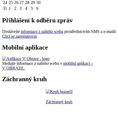
24
25
26
27
28
29
30
31
1
2
3
4
5
6
Přihlášení k odběru zpráv
Dostávejte
informace z našeho webu
prostřednictvím SMS a e-mailů
Chci se zaregistrovat
Mobilní aplikace
Sledujte informace z našeho webu v
mobilní aplikaci –
V OBRAZE.
Záchranný kruh
Záchranný kruh