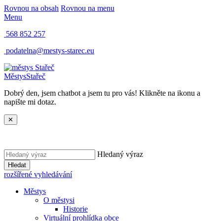
Rovnou na obsah
Rovnou na menu
Menu
568 852 257
podatelna@mestys-starec.eu
Městys
Stařeč
Dobrý den, jsem chatbot a jsem tu pro vás! Klikněte na ikonu a
napište mi dotaz.
✕
Hledaný výraz
Hledat
rozšířené vyhledávání
Městys
O městysi
Historie
Virtuální prohlídka obce