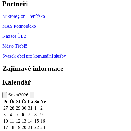
Partneři
Mikroregion Třebíčsko
MAS Podhorácko
Nadace ČEZ
Město Třebíč
Svazek obcí pro komunální služby
Zajímavé informace
Kalendář
Srpen
2026
Po
Út
St
Čt
Pá
So
Ne
27
28
29
30
31
1
2
3
4
5
6
7
8
9
10
11
12
13
14
15
16
17
18
19
20
21
22
23