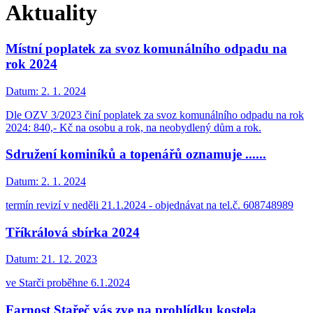
Aktuality
Místní poplatek za svoz komunálního odpadu na
rok 2024
Datum:
2. 1. 2024
Dle OZV 3/2023 činí poplatek za svoz komunálního odpadu na rok
2024: 840,- Kč na osobu a rok, na neobydlený dům a rok.
Sdružení kominíků a topenářů oznamuje ......
Datum:
2. 1. 2024
termín revizí v neděli 21.1.2024 - objednávat na tel.č. 608748989
Tříkrálová sbírka 2024
Datum:
21. 12. 2023
ve Starči proběhne 6.1.2024
Farnost Stařeč vás zve na prohlídku kostela