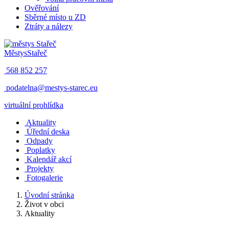
Ověřování
Sběrné místo u ZD
Ztráty a nálezy
Městys
Stařeč
568 852 257
podatelna@mestys-starec.eu
virtuální prohlídka
Aktuality
Úřední deska
Odpady
Poplatky
Kalendář akcí
Projekty
Fotogalerie
Úvodní stránka
Život v obci
Aktuality