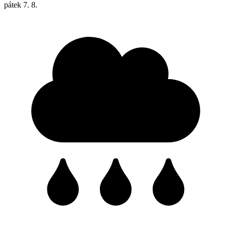
pátek
7. 8.