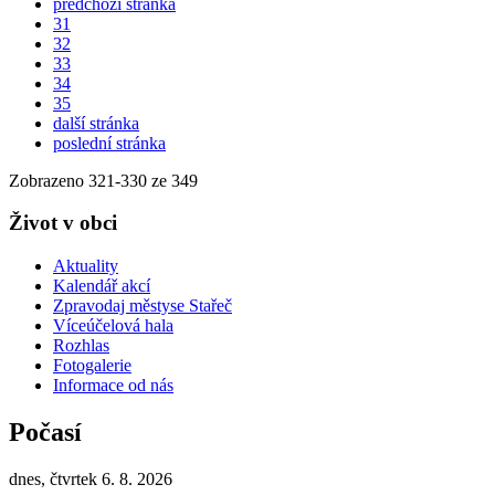
předchozí stránka
31
32
33
34
35
další stránka
poslední stránka
Zobrazeno
321
-
330
ze 349
Život v obci
Aktuality
Kalendář akcí
Zpravodaj městyse Stařeč
Víceúčelová hala
Rozhlas
Fotogalerie
Informace od nás
Počasí
dnes, čtvrtek 6. 8. 2026