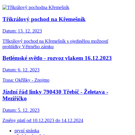
Tříkrálový pochod na Křemešník
Datum:
13. 12. 2023
Tříkrálový pochod na Křemešník s ojedinělou možností
prohlídky Větrného zámku
Betlémské světlo - rozvoz vlakem 16.12.2023
Datum:
6. 12. 2023
Trasa: Okříšky - Znojmo
Jízdní řád linky 790430 Třebíč - Želetava -
Meziříčko
Datum:
5. 12. 2023
Změny platí od 10.12.2023 do 14.12.2024
první stránka