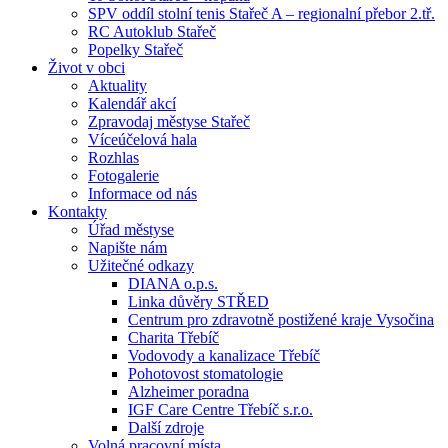
SPV oddíl stolní tenis Stařeč A – regionalní přebor 2.tř.
RC Autoklub Stařeč
Popelky Stařeč
Život v obci
Aktuality
Kalendář akcí
Zpravodaj městyse Stařeč
Víceúčelová hala
Rozhlas
Fotogalerie
Informace od nás
Kontakty
Úřad městyse
Napište nám
Užitečné odkazy
DIANA o.p.s.
Linka důvěry STŘED
Centrum pro zdravotně postižené kraje Vysočina
Charita Třebíč
Vodovody a kanalizace Třebíč
Pohotovost stomatologie
Alzheimer poradna
IGF Care Centre Třebíč s.r.o.
Další zdroje
Volná pracovní místa